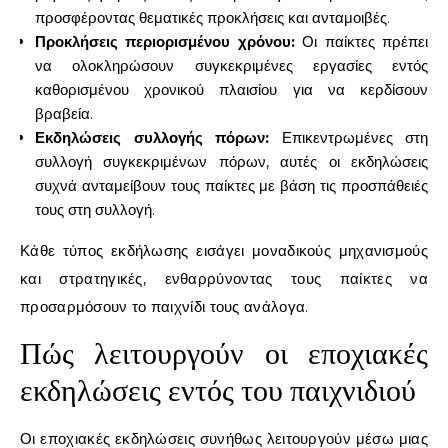
προσφέροντας θεματικές προκλήσεις και ανταμοιβές.
Προκλήσεις περιορισμένου χρόνου:
Οι παίκτες πρέπει
να ολοκληρώσουν συγκεκριμένες εργασίες εντός
καθορισμένου χρονικού πλαισίου για να κερδίσουν
βραβεία.
Εκδηλώσεις συλλογής πόρων:
Επικεντρωμένες στη
συλλογή συγκεκριμένων πόρων, αυτές οι εκδηλώσεις
συχνά ανταμείβουν τους παίκτες με βάση τις προσπάθειές
τους στη συλλογή.
Κάθε τύπος εκδήλωσης εισάγει μοναδικούς μηχανισμούς
και στρατηγικές, ενθαρρύνοντας τους παίκτες να
προσαρμόσουν το παιχνίδι τους ανάλογα.
Πώς λειτουργούν οι εποχιακές
εκδηλώσεις εντός του παιχνιδιού
Οι εποχιακές εκδηλώσεις συνήθως λειτουργούν μέσω μιας