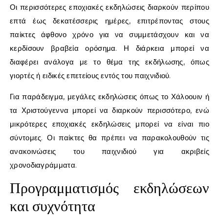
Οι περισσότερες εποχιακές εκδηλώσεις διαρκούν περίπου
επτά έως δεκατέσσερις ημέρες, επιτρέποντας στους
παίκτες άφθονο χρόνο για να συμμετάσχουν και να
κερδίσουν βραβεία ορόσημα. Η διάρκεια μπορεί να
διαφέρει ανάλογα με το θέμα της εκδήλωσης, όπως
γιορτές ή ειδικές επετείους εντός του παιχνιδιού.
Για παράδειγμα, μεγάλες εκδηλώσεις όπως το Χάλοουιν ή
τα Χριστούγεννα μπορεί να διαρκούν περισσότερο, ενώ
μικρότερες εποχιακές εκδηλώσεις μπορεί να είναι πιο
σύντομες. Οι παίκτες θα πρέπει να παρακολουθούν τις
ανακοινώσεις του παιχνιδιού για ακριβείς
χρονοδιαγράμματα.
Προγραμματισμός εκδηλώσεων
και συχνότητα