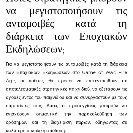
να μεγιστοποιήσουν τις
ανταμοιβές κατά τη
διάρκεια των Εποχιακών
Εκδηλώσεων;
Για να μεγιστοποιήσουν τις ανταμοιβές κατά τη διάρκεια
των Εποχιακών Εκδηλώσεων στο Game of War: Fire
Age, οι παίκτες θα πρέπει να επικεντρωθούν σε
αποτελεσματικές στρατηγικές παιχνιδιού, να εξετάσουν τις
αγορές εντός του παιχνιδιού και να συνεργαστούν με τους
συμπαίκτες τους. Αυτές οι προσεγγίσεις μπορούν να
ενισχύσουν σημαντικά την παρακολούθηση των
ορόσημων και τη διαχείριση πόρων, οδηγώντας σε
καλύτερη συνολική απόδοση.