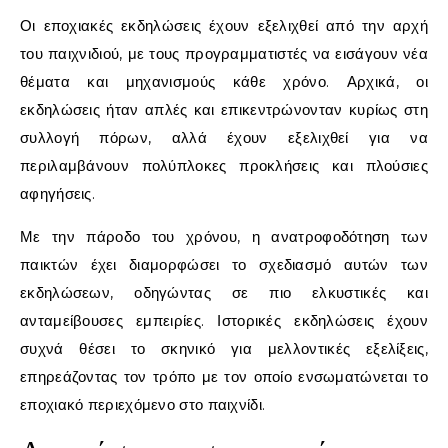
Οι εποχιακές εκδηλώσεις έχουν εξελιχθεί από την αρχή
του παιχνιδιού, με τους προγραμματιστές να εισάγουν νέα
θέματα και μηχανισμούς κάθε χρόνο. Αρχικά, οι
εκδηλώσεις ήταν απλές και επικεντρώνονταν κυρίως στη
συλλογή πόρων, αλλά έχουν εξελιχθεί για να
περιλαμβάνουν πολύπλοκες προκλήσεις και πλούσιες
αφηγήσεις.
Με την πάροδο του χρόνου, η ανατροφοδότηση των
παικτών έχει διαμορφώσει το σχεδιασμό αυτών των
εκδηλώσεων, οδηγώντας σε πιο ελκυστικές και
ανταμείβουσες εμπειρίες. Ιστορικές εκδηλώσεις έχουν
συχνά θέσει το σκηνικό για μελλοντικές εξελίξεις,
επηρεάζοντας τον τρόπο με τον οποίο ενσωματώνεται το
εποχιακό περιεχόμενο στο παιχνίδι.