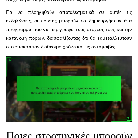
Για να πλοηγηθούν αποτελεσματικά σε αυτές τις
εκδηλώσεις, οι παίκτες μπορούν να δημιουργήσουν ένα
πρόγραμμα που να περιγράφει τους στόχους τους και την
κατανομή πόρων, διασφαλίζοντας ότι θα εκμεταλλευτούν
στο έπακρο τον διαθέσιμο χρόνο και τις ανταμοιβές.
Ποιες στρατηγικές μπορούν