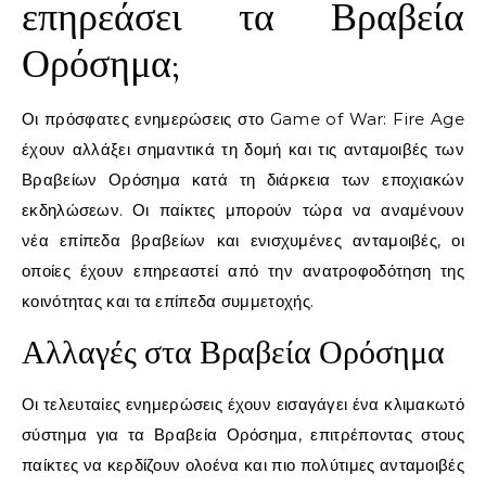
επηρεάσει τα Βραβεία
Ορόσημα;
Οι πρόσφατες ενημερώσεις στο Game of War: Fire Age
έχουν αλλάξει σημαντικά τη δομή και τις ανταμοιβές των
Βραβείων Ορόσημα κατά τη διάρκεια των εποχιακών
εκδηλώσεων. Οι παίκτες μπορούν τώρα να αναμένουν
νέα επίπεδα βραβείων και ενισχυμένες ανταμοιβές, οι
οποίες έχουν επηρεαστεί από την ανατροφοδότηση της
κοινότητας και τα επίπεδα συμμετοχής.
Αλλαγές στα Βραβεία Ορόσημα
Οι τελευταίες ενημερώσεις έχουν εισαγάγει ένα κλιμακωτό
σύστημα για τα Βραβεία Ορόσημα, επιτρέποντας στους
παίκτες να κερδίζουν ολοένα και πιο πολύτιμες ανταμοιβές