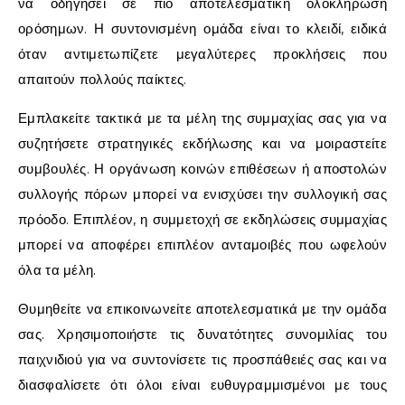
να οδηγήσει σε πιο αποτελεσματική ολοκλήρωση
ορόσημων. Η συντονισμένη ομάδα είναι το κλειδί, ειδικά
όταν αντιμετωπίζετε μεγαλύτερες προκλήσεις που
απαιτούν πολλούς παίκτες.
Εμπλακείτε τακτικά με τα μέλη της συμμαχίας σας για να
συζητήσετε στρατηγικές εκδήλωσης και να μοιραστείτε
συμβουλές. Η οργάνωση κοινών επιθέσεων ή αποστολών
συλλογής πόρων μπορεί να ενισχύσει την συλλογική σας
πρόοδο. Επιπλέον, η συμμετοχή σε εκδηλώσεις συμμαχίας
μπορεί να αποφέρει επιπλέον ανταμοιβές που ωφελούν
όλα τα μέλη.
Θυμηθείτε να επικοινωνείτε αποτελεσματικά με την ομάδα
σας. Χρησιμοποιήστε τις δυνατότητες συνομιλίας του
παιχνιδιού για να συντονίσετε τις προσπάθειές σας και να
διασφαλίσετε ότι όλοι είναι ευθυγραμμισμένοι με τους