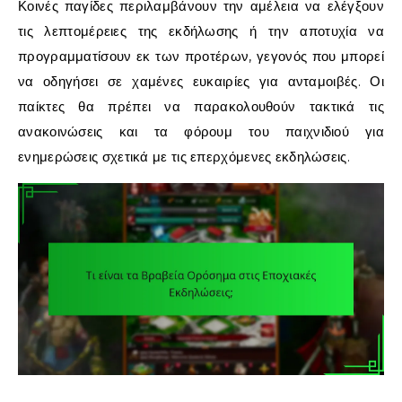
Κοινές παγίδες περιλαμβάνουν την αμέλεια να ελέγξουν
τις λεπτομέρειες της εκδήλωσης ή την αποτυχία να
προγραμματίσουν εκ των προτέρων, γεγονός που μπορεί
να οδηγήσει σε χαμένες ευκαιρίες για ανταμοιβές. Οι
παίκτες θα πρέπει να παρακολουθούν τακτικά τις
ανακοινώσεις και τα φόρουμ του παιχνιδιού για
ενημερώσεις σχετικά με τις επερχόμενες εκδηλώσεις.