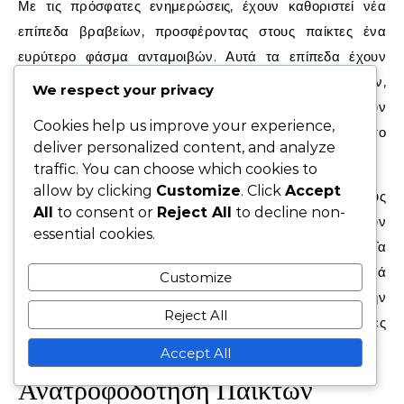
Με τις πρόσφατες ενημερώσεις, έχουν καθοριστεί νέα
επίπεδα βραβείων, προσφέροντας στους παίκτες ένα
ευρύτερο φάσμα ανταμοιβών. Αυτά τα επίπεδα έχουν
σχεδιαστεί για να καλύπτουν διάφορα επίπεδα παικτών,
We respect your privacy
διασφαλίζοντας ότι όλοι μπορούν να επωφεληθούν
Cookies help us improve your experience,
ανεξαρτήτως της εμπειρίας ή της επένδυσής τους στο
deliver personalized content, and analyze
παιχνίδι.
traffic. You can choose which cookies to
allow by clicking
Customize
. Click
Accept
Το χαμηλότερο επίπεδο εξακολουθεί να παρέχει βασικούς
All
to consent or
Reject All
to decline non-
πόρους, ενώ τα μεσαία βραβεία περιλαμβάνουν
essential cookies.
αναβαθμισμένο εξοπλισμό και υλικά κατασκευής. Τα
κορυφαία επίπεδα περιλαμβάνουν τώρα μοναδικά
Customize
αντικείμενα που μπορούν να ενισχύσουν σημαντικά την
Reject All
εμπειρία παιχνιδιού, όπως θρυλικό εξοπλισμό και ισχυρές
ενισχύσεις που προηγουμένως ήταν μη προσβάσιμες.
Accept All
Ανατροφοδότηση Παικτών