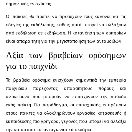
σημαντικές ενισχύσεις.
Οι παίκτες θα πρέπει να προσέχουν τους κανόνες και τις
οδηγίες της εκδήλωσης, καθώς αυτά μπορεί να αλλάξουν
από εκδήλωση σε εκδήλωση. Η κατανόηση των κριτηρίων
είναι απαραίτητη για την μεγιστοποίηση των ανταμοιβών.
Αξία των βραβείων ορόσημων
για το παιχνίδι
Τα βραβεία ορόσημα ενισχύουν σημαντικά την εμπειρία
παιχνιδιού παρέχοντας απαραίτητους πόρους και
αντικείμενα που μπορούν να επιταχύνουν την πρόοδο
ενός παίκτη. Για παράδειγμα, οι επιταχυντές επιτρέπουν
στους παίκτες να ολοκληρώνουν εργασίες κατασκευής ή
εκπαίδευσης πιο γρήγορα, γεγονός που μπορεί να αλλάξει
την κατάσταση σε ανταγωνιστικά σενάρια.