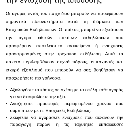
Οι αγορές εντός του παιχνιδιού μπορούν να προσφέρουν
σημαντικά πλεονεκτήματα κατά τη διάρκεια των
Εποχιακών Εκδηλώσεων. Οι παίκτες μπορεί να εξετάσουν
την αγορά ειδικών πακέτων εκδηλώσεων που
προσφέρουν αποκλειστικά αντικείμενα ή ενισχύσεις
προσαρμοσμένες στην τρέχουσα εκδήλωση. Αυτά τα
πακέτα περιλαμβάνουν συχνά πόρους, επιταχυντές και
ισχυρό εξοπλισμό που μπορούν να σας βοηθήσουν να
προχωρήσετε πιο γρήγορα.
Αξιολογήστε το κόστος σε σχέση με τα οφέλη κάθε αγοράς
για να διασφαλίσετε την αξία.
Αναζητήστε προσφορές περιορισμένου χρόνου που
συμπίπτουν με τις Εποχιακές Εκδηλώσεις.
Σκεφτείτε να αγοράσετε ενισχύσεις που αυξάνουν την
παραγωγή πόρων ή τις ταχύτητες εκπαίδευσης