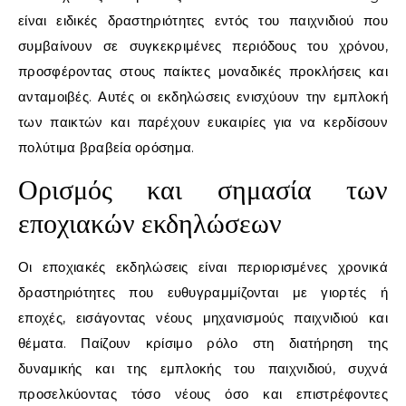
είναι ειδικές δραστηριότητες εντός του παιχνιδιού που
συμβαίνουν σε συγκεκριμένες περιόδους του χρόνου,
προσφέροντας στους παίκτες μοναδικές προκλήσεις και
ανταμοιβές. Αυτές οι εκδηλώσεις ενισχύουν την εμπλοκή
των παικτών και παρέχουν ευκαιρίες για να κερδίσουν
πολύτιμα βραβεία ορόσημα.
Ορισμός και σημασία των
εποχιακών εκδηλώσεων
Οι εποχιακές εκδηλώσεις είναι περιορισμένες χρονικά
δραστηριότητες που ευθυγραμμίζονται με γιορτές ή
εποχές, εισάγοντας νέους μηχανισμούς παιχνιδιού και
θέματα. Παίζουν κρίσιμο ρόλο στη διατήρηση της
δυναμικής και της εμπλοκής του παιχνιδιού, συχνά
προσελκύοντας τόσο νέους όσο και επιστρέφοντες