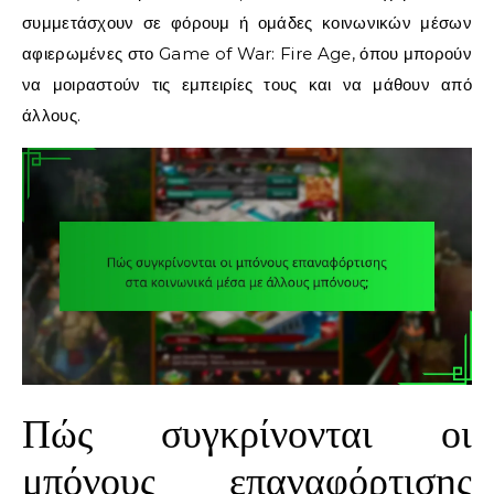
συμμετάσχουν σε φόρουμ ή ομάδες κοινωνικών μέσων
αφιερωμένες στο Game of War: Fire Age, όπου μπορούν
να μοιραστούν τις εμπειρίες τους και να μάθουν από
άλλους.
Πώς συγκρίνονται οι
μπόνους επαναφόρτισης