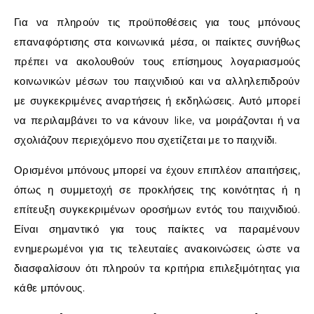
Για να πληρούν τις προϋποθέσεις για τους μπόνους
επαναφόρτισης στα κοινωνικά μέσα, οι παίκτες συνήθως
πρέπει να ακολουθούν τους επίσημους λογαριασμούς
κοινωνικών μέσων του παιχνιδιού και να αλληλεπιδρούν
με συγκεκριμένες αναρτήσεις ή εκδηλώσεις. Αυτό μπορεί
να περιλαμβάνει το να κάνουν like, να μοιράζονται ή να
σχολιάζουν περιεχόμενο που σχετίζεται με το παιχνίδι.
Ορισμένοι μπόνους μπορεί να έχουν επιπλέον απαιτήσεις,
όπως η συμμετοχή σε προκλήσεις της κοινότητας ή η
επίτευξη συγκεκριμένων οροσήμων εντός του παιχνιδιού.
Είναι σημαντικό για τους παίκτες να παραμένουν
ενημερωμένοι για τις τελευταίες ανακοινώσεις ώστε να
διασφαλίσουν ότι πληρούν τα κριτήρια επιλεξιμότητας για
κάθε μπόνους.