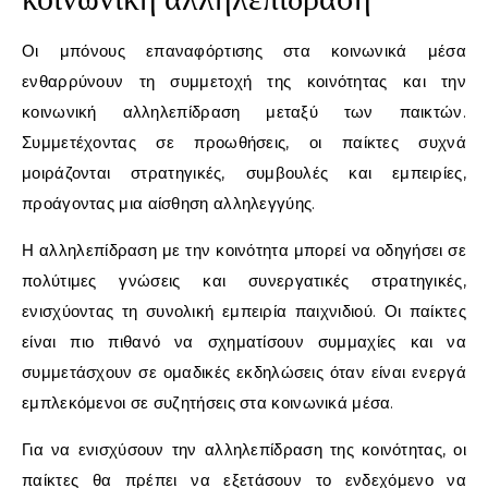
Οι μπόνους επαναφόρτισης στα κοινωνικά μέσα
ενθαρρύνουν τη συμμετοχή της κοινότητας και την
κοινωνική αλληλεπίδραση μεταξύ των παικτών.
Συμμετέχοντας σε προωθήσεις, οι παίκτες συχνά
μοιράζονται στρατηγικές, συμβουλές και εμπειρίες,
προάγοντας μια αίσθηση αλληλεγγύης.
Η αλληλεπίδραση με την κοινότητα μπορεί να οδηγήσει σε
πολύτιμες γνώσεις και συνεργατικές στρατηγικές,
ενισχύοντας τη συνολική εμπειρία παιχνιδιού. Οι παίκτες
είναι πιο πιθανό να σχηματίσουν συμμαχίες και να
συμμετάσχουν σε ομαδικές εκδηλώσεις όταν είναι ενεργά
εμπλεκόμενοι σε συζητήσεις στα κοινωνικά μέσα.
Για να ενισχύσουν την αλληλεπίδραση της κοινότητας, οι
παίκτες θα πρέπει να εξετάσουν το ενδεχόμενο να