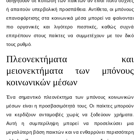
οδηγήσουν σε κόπωση των παικτών αν είναι πολύ συχνές
ή απαιτούν υπερβολική προσπάθεια. Αντίθετα, οι μπόνους
επαναφόρτισης στα κοινωνικά μέσα μπορεί να φαίνονται
πιο οργανικές και λιγότερο πιεστικές, καθώς συχνά
επιτρέπουν στους παίκτες να συμμετέχουν με τον δικό
τους ρυθμό.
Πλεονεκτήματα και
μειονεκτήματα των μπόνους
κοινωνικών μέσων
Ένα σημαντικό πλεονέκτημα των μπόνους κοινωνικών
μέσων είναι η προσβασιμότητά τους. Οι παίκτες μπορούν
να κερδίζουν ανταμοιβές χωρίς να ξοδεύουν χρήματα.
Αυτή η συμπερίληψη μπορεί να προσελκύσει μια
μεγαλύτερη βάση παικτών και να ενθαρρύνει περισσότερη