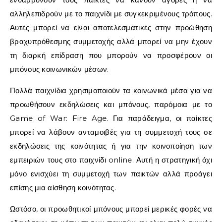
αλληλεπιδρούν με το παιχνίδι με συγκεκριμένους τρόπους.
Αυτές μπορεί να είναι αποτελεσματικές στην προώθηση
βραχυπρόθεσμης συμμετοχής αλλά μπορεί να μην έχουν
τη διαρκή επίδραση που μπορούν να προσφέρουν οι
μπόνους κοινωνικών μέσων.
Πολλά παιχνίδια χρησιμοποιούν τα κοινωνικά μέσα για να
προωθήσουν εκδηλώσεις και μπόνους, παρόμοια με το
Game of War: Fire Age. Για παράδειγμα, οι παίκτες
μπορεί να λάβουν ανταμοιβές για τη συμμετοχή τους σε
εκδηλώσεις της κοινότητας ή για την κοινοποίηση των
εμπειριών τους στο παιχνίδι online. Αυτή η στρατηγική όχι
μόνο ενισχύει τη συμμετοχή των παικτών αλλά προάγει
επίσης μια αίσθηση κοινότητας.
Ωστόσο, οι προωθητικοί μπόνους μπορεί μερικές φορές να