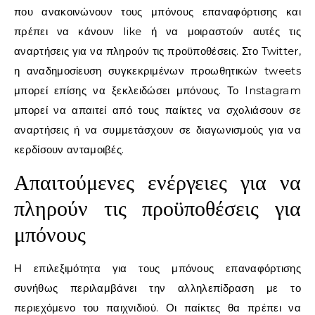
που ανακοινώνουν τους μπόνους επαναφόρτισης και
πρέπει να κάνουν like ή να μοιραστούν αυτές τις
αναρτήσεις για να πληρούν τις προϋποθέσεις. Στο Twitter,
η αναδημοσίευση συγκεκριμένων προωθητικών tweets
μπορεί επίσης να ξεκλειδώσει μπόνους. Το Instagram
μπορεί να απαιτεί από τους παίκτες να σχολιάσουν σε
αναρτήσεις ή να συμμετάσχουν σε διαγωνισμούς για να
κερδίσουν ανταμοιβές.
Απαιτούμενες ενέργειες για να
πληρούν τις προϋποθέσεις για
μπόνους
Η επιλεξιμότητα για τους μπόνους επαναφόρτισης
συνήθως περιλαμβάνει την αλληλεπίδραση με το
περιεχόμενο του παιχνιδιού. Οι παίκτες θα πρέπει να