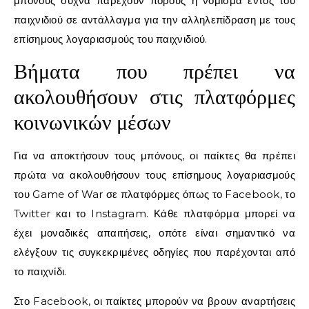
μπόνους συχνά παρέχουν πόρους ή νόμισμα εντός του
παιχνιδιού σε αντάλλαγμα για την αλληλεπίδραση με τους
επίσημους λογαριασμούς του παιχνιδιού.
Βήματα που πρέπει να
ακολουθήσουν στις πλατφόρμες
κοινωνικών μέσων
Για να αποκτήσουν τους μπόνους, οι παίκτες θα πρέπει
πρώτα να ακολουθήσουν τους επίσημους λογαριασμούς
του Game of War σε πλατφόρμες όπως το Facebook, το
Twitter και το Instagram. Κάθε πλατφόρμα μπορεί να
έχει μοναδικές απαιτήσεις, οπότε είναι σημαντικό να
ελέγξουν τις συγκεκριμένες οδηγίες που παρέχονται από
το παιχνίδι.
Στο Facebook, οι παίκτες μπορούν να βρουν αναρτήσεις