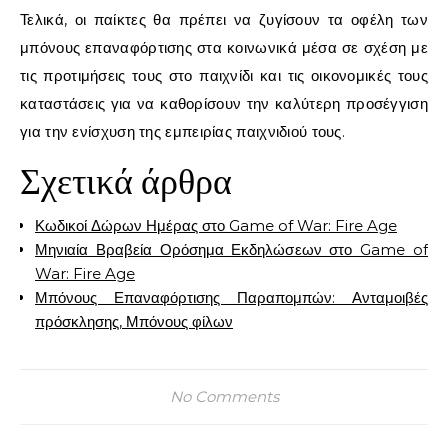
Τελικά, οι παίκτες θα πρέπει να ζυγίσουν τα οφέλη των
μπόνους επαναφόρτισης στα κοινωνικά μέσα σε σχέση με
τις προτιμήσεις τους στο παιχνίδι και τις οικονομικές τους
καταστάσεις για να καθορίσουν την καλύτερη προσέγγιση
για την ενίσχυση της εμπειρίας παιχνιδιού τους.
Σχετικά άρθρα
Κωδικοί Δώρων Ημέρας στο Game of War: Fire Age
Μηνιαία Βραβεία Ορόσημα Εκδηλώσεων στο Game of
War: Fire Age
Μπόνους Επαναφόρτισης Παραπομπών: Ανταμοιβές
πρόσκλησης, Μπόνους φίλων
No Comments