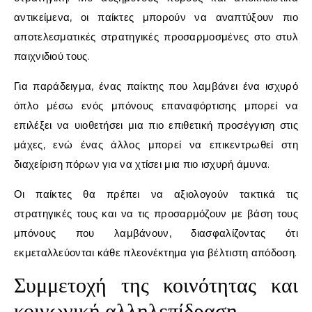
αντικείμενα, οι παίκτες μπορούν να αναπτύξουν πιο
αποτελεσματικές στρατηγικές προσαρμοσμένες στο στυλ
παιχνιδιού τους.
Για παράδειγμα, ένας παίκτης που λαμβάνει ένα ισχυρό
όπλο μέσω ενός μπόνους επαναφόρτισης μπορεί να
επιλέξει να υιοθετήσει μια πιο επιθετική προσέγγιση στις
μάχες, ενώ ένας άλλος μπορεί να επικεντρωθεί στη
διαχείριση πόρων για να χτίσει μια πιο ισχυρή άμυνα.
Οι παίκτες θα πρέπει να αξιολογούν τακτικά τις
στρατηγικές τους και να τις προσαρμόζουν με βάση τους
μπόνους που λαμβάνουν, διασφαλίζοντας ότι
εκμεταλλεύονται κάθε πλεονέκτημα για βέλτιστη απόδοση.
Συμμετοχή της κοινότητας και
κοινωνική αλληλεπίδραση