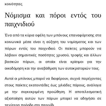
κοινότητας.
Νόμισμα και πόροι εντός του
παιχνιδιού
Ένα από τα κύρια οφέλη των μπόνους επαναφόρτισης στα
κοινωνικά μέσα είναι η αύξηση του νομίσματος και των
πόρων εντός του παιχνιδιού. Οι παίκτες μπορούν να
λάβουν σημαντικές ποσότητες χρυσού, τροφής και άλλων
βασικών πόρων, οι οποίοι είναι κρίσιμοι για την
οικοδόμηση και την αναβάθμιση των αυτοκρατοριών τους.
Αυτοί οι μπόνους μπορεί να διαφέρουν, συχνά παρέχοντας
στους παίκτες εκατοντάδες έως χιλιάδες πόρους, ανάλογα
με την συγκεκριμένη προώθηση. Η αποτελεσματική
αξιοποίηση αυτών των πόρων μπορεί να οδηγήσει σε
ταχύτερη πρόοδο στο παιχνίδι.