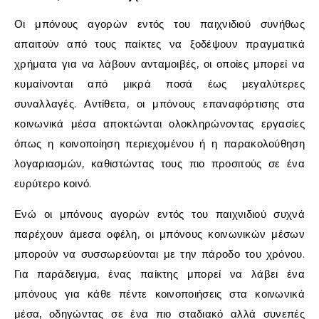
Οι μπόνους αγορών εντός του παιχνιδιού συνήθως
απαιτούν από τους παίκτες να ξοδέψουν πραγματικά
χρήματα για να λάβουν ανταμοιβές, οι οποίες μπορεί να
κυμαίνονται από μικρά ποσά έως μεγαλύτερες
συναλλαγές. Αντίθετα, οι μπόνους επαναφόρτισης στα
κοινωνικά μέσα αποκτώνται ολοκληρώνοντας εργασίες
όπως η κοινοποίηση περιεχομένου ή η παρακολούθηση
λογαριασμών, καθιστώντας τους πιο προσιτούς σε ένα
ευρύτερο κοινό.
Ενώ οι μπόνους αγορών εντός του παιχνιδιού συχνά
παρέχουν άμεσα οφέλη, οι μπόνους κοινωνικών μέσων
μπορούν να συσσωρεύονται με την πάροδο του χρόνου.
Για παράδειγμα, ένας παίκτης μπορεί να λάβει ένα
μπόνους για κάθε πέντε κοινοποιήσεις στα κοινωνικά
μέσα, οδηγώντας σε ένα πιο σταδιακό αλλά συνεπές