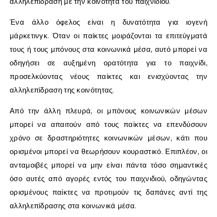
αλληλεπίδραση με την κοινότητα του παιχνιδιού.
Ένα άλλο όφελος είναι η δυνατότητα για ιογενή
μάρκετινγκ. Όταν οι παίκτες μοιράζονται τα επιτεύγματά
τους ή τους μπόνους στα κοινωνικά μέσα, αυτό μπορεί να
οδηγήσει σε αυξημένη ορατότητα για το παιχνίδι,
προσελκύοντας νέους παίκτες και ενισχύοντας την
αλληλεπίδραση της κοινότητας.
Από την άλλη πλευρά, οι μπόνους κοινωνικών μέσων
μπορεί να απαιτούν από τους παίκτες να επενδύσουν
χρόνο σε δραστηριότητες κοινωνικών μέσων, κάτι που
ορισμένοι μπορεί να θεωρήσουν κουραστικό. Επιπλέον, οι
ανταμοιβές μπορεί να μην είναι πάντα τόσο σημαντικές
όσο αυτές από αγορές εντός του παιχνιδιού, οδηγώντας
ορισμένους παίκτες να προτιμούν τις δαπάνες αντί της
αλληλεπίδρασης στα κοινωνικά μέσα.