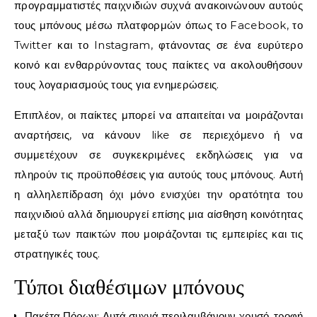
προγραμματιστές παιχνιδιών συχνά ανακοινώνουν αυτούς
τους μπόνους μέσω πλατφορμών όπως το Facebook, το
Twitter και το Instagram, φτάνοντας σε ένα ευρύτερο
κοινό και ενθαρρύνοντας τους παίκτες να ακολουθήσουν
τους λογαριασμούς τους για ενημερώσεις.
Επιπλέον, οι παίκτες μπορεί να απαιτείται να μοιράζονται
αναρτήσεις, να κάνουν like σε περιεχόμενο ή να
συμμετέχουν σε συγκεκριμένες εκδηλώσεις για να
πληρούν τις προϋποθέσεις για αυτούς τους μπόνους. Αυτή
η αλληλεπίδραση όχι μόνο ενισχύει την ορατότητα του
παιχνιδιού αλλά δημιουργεί επίσης μια αίσθηση κοινότητας
μεταξύ των παικτών που μοιράζονται τις εμπειρίες και τις
στρατηγικές τους.
Τύποι διαθέσιμων μπόνους
Πακέτα Πόρων: Αυτά συχνά περιλαμβάνουν χρυσό, τροφή