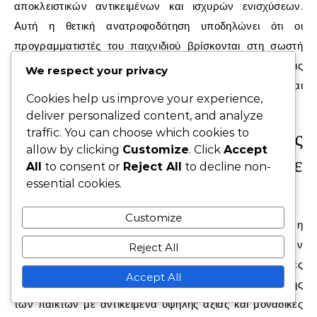
αποκλειστικών αντικειμένων και ισχυρών ενισχύσεων.
Αυτή η θετική ανατροφοδότηση υποδηλώνει ότι οι
προγραμματιστές του παιχνιδιού βρίσκονται στη σωστή
κατεύθυνση στην ευθυγράμμιση των ανταμοιβών με τις
We respect your privacy
προσδοκίες των παικτών, ενισχύοντας μια πιο ενεργή και
Cookies help us improve your experience,
ικανοποιημένη βάση παικτών.
deliver personalized content, and analyze
Τάσεις στις προσφορές
traffic. You can choose which cookies to
allow by clicking
Customize
. Click
Accept
ανταμοιβών ορόσημου σε
All
to consent or
Reject All
to decline non-
essential cookies.
διάφορα παιχνίδια
Customize
Σε διάφορα κινητά παιχνίδια, υπάρχει μια αυξανόμενη
τάση προσφοράς πιο ουσιαστικών και ποικιλόμορφων
Reject All
ανταμοιβών ορόσημου. Πολλοί προγραμματιστές
Accept All
αναγνωρίζουν τη σημασία της ανταμοιβής της συμμετοχής
των παικτών με αντικείμενα υψηλής αξίας και μοναδικές