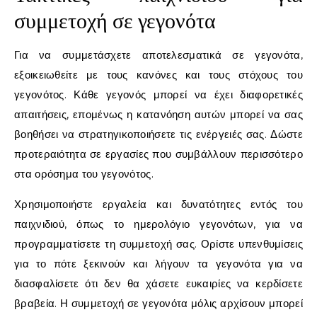
συμμετοχή σε γεγονότα
Για να συμμετάσχετε αποτελεσματικά σε γεγονότα,
εξοικειωθείτε με τους κανόνες και τους στόχους του
γεγονότος. Κάθε γεγονός μπορεί να έχει διαφορετικές
απαιτήσεις, επομένως η κατανόηση αυτών μπορεί να σας
βοηθήσει να στρατηγικοποιήσετε τις ενέργειές σας. Δώστε
προτεραιότητα σε εργασίες που συμβάλλουν περισσότερο
στα ορόσημα του γεγονότος.
Χρησιμοποιήστε εργαλεία και δυνατότητες εντός του
παιχνιδιού, όπως το ημερολόγιο γεγονότων, για να
προγραμματίσετε τη συμμετοχή σας. Ορίστε υπενθυμίσεις
για το πότε ξεκινούν και λήγουν τα γεγονότα για να
διασφαλίσετε ότι δεν θα χάσετε ευκαιρίες να κερδίσετε
βραβεία. Η συμμετοχή σε γεγονότα μόλις αρχίσουν μπορεί