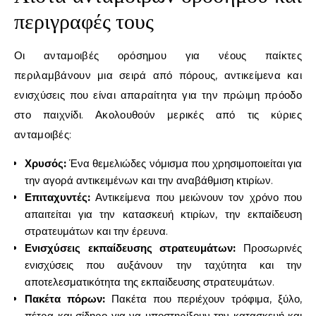
περιγραφές τους
Οι ανταμοιβές ορόσημου για νέους παίκτες
περιλαμβάνουν μια σειρά από πόρους, αντικείμενα και
ενισχύσεις που είναι απαραίτητα για την πρώιμη πρόοδο
στο παιχνίδι. Ακολουθούν μερικές από τις κύριες
ανταμοιβές:
Χρυσός:
Ένα θεμελιώδες νόμισμα που χρησιμοποιείται για
την αγορά αντικειμένων και την αναβάθμιση κτιρίων.
Επιταχυντές:
Αντικείμενα που μειώνουν τον χρόνο που
απαιτείται για την κατασκευή κτιρίων, την εκπαίδευση
στρατευμάτων και την έρευνα.
Ενισχύσεις εκπαίδευσης στρατευμάτων:
Προσωρινές
ενισχύσεις που αυξάνουν την ταχύτητα και την
αποτελεσματικότητα της εκπαίδευσης στρατευμάτων.
Πακέτα πόρων:
Πακέτα που περιέχουν τρόφιμα, ξύλο,
πέτρα και σίδηρο για να υποστηρίξουν την κατασκευή και