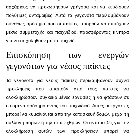
αρχάριους να προχωρήσουν γρήγορα και να κερδίσουν
πολύτιμες ανταμοιβές. Αυτά τα γεγονότα περιλαμβάνουν
συνήθως ορόσημα που οι παίκτες μπορούν να επιτύχουν
μέσω συμμετοχής και παιχνιδιού, προσφέροντας κίνητρα
για να ασχοληθούν με το παιχνίδι.
Επισκόπηση των ενεργών
γεγονότων για νέους παίκτες
Τα γεγονότα για νέους παίκτες περιλαμβάνουν συχνά
προκλήσεις που απαιτούν από τους παίκτες να
ολοκληρώσουν συγκεκριμένες εργασίες ή να φτάσουν σε
ορισμένα ορόσημα εντός του παιχνιδιού. Αυτές οι εργασίες
μπορεί να κυμαίνονται από την κατασκευή δομών μέχρι τη
συλλογή πόρων ή την ήττα εχθρών. Οι ανταμοιβές για την
ολοκλήρωση αυτών των προκλήσεων μπορεί να