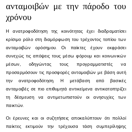
ανταμοιβών με την πάροδο του
χρόνου
Η ανατροφοδότηση της κοινότητας έχει διαδραματίσει
κρίσιμο ρόλο στη διαμόρφωση του τρέχοντος τοπίου των
ανταμοιβών ορόσημου. Οι παίκτες έχουν εκφράσει
συνεχώς τις απόψεις τους μέσω φόρουμ και κοινωνικών
μέσων, οδηγώντας τους προγραμματιστές να
προσαρμόσουν τις προσφορές ανταμοιβών με βάση αυτή
την ανατροφοδότηση. Η μετάβαση από βασικές
ανταμοιβές σε πιο επιθυμητά αντικείμενα αντικατοπτρίζει
τη δέσμευση να αντιμετωπιστούν οι ανησυχίες των
παικτών.
Οι έρευνες και οι συζητήσεις αποκαλύπτουν ότι πολλοί
παίκτες εκτιμούν την τρέχουσα τάση συμπερίληψης