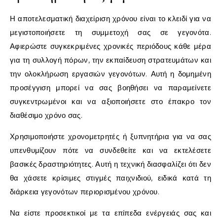
Η αποτελεσματική διαχείριση χρόνου είναι το κλειδί για να
μεγιστοποιήσετε τη συμμετοχή σας σε γεγονότα.
Αφιερώστε συγκεκριμένες χρονικές περιόδους κάθε μέρα
για τη συλλογή πόρων, την εκπαίδευση στρατευμάτων και
την ολοκλήρωση εργασιών γεγονότων. Αυτή η δομημένη
προσέγγιση μπορεί να σας βοηθήσει να παραμείνετε
συγκεντρωμένοι και να αξιοποιήσετε στο έπακρο τον
διαθέσιμο χρόνο σας.
Χρησιμοποιήστε χρονομετρητές ή ξυπνητήρια για να σας
υπενθυμίζουν πότε να συνδεθείτε και να εκτελέσετε
βασικές δραστηριότητες. Αυτή η τεχνική διασφαλίζει ότι δεν
θα χάσετε κρίσιμες στιγμές παιχνιδιού, ειδικά κατά τη
διάρκεια γεγονότων περιορισμένου χρόνου.
Να είστε προσεκτικοί με τα επίπεδα ενέργειάς σας και