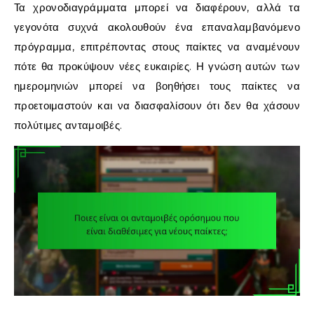
Τα χρονοδιαγράμματα μπορεί να διαφέρουν, αλλά τα
γεγονότα συχνά ακολουθούν ένα επαναλαμβανόμενο
πρόγραμμα, επιτρέποντας στους παίκτες να αναμένουν
πότε θα προκύψουν νέες ευκαιρίες. Η γνώση αυτών των
ημερομηνιών μπορεί να βοηθήσει τους παίκτες να
προετοιμαστούν και να διασφαλίσουν ότι δεν θα χάσουν
πολύτιμες ανταμοιβές.