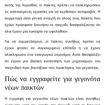
αυτής της περιόδου, οι παίκτες πρέπει να ολοκληρώσουν
τις απαιτούμενες εργασίες για να κερδίσουν ανταμοιβές. Η
συμμετοχή είναι γενικά ανοιχτή σε όλους τους παίκτες που
έχουν πρόσφατα ξεκινήσει το παιχνίδι, διασφαλίζοντας ότι
όλοι έχουν μια ευκαιρία να ωφεληθούν.
Για να συμμετάσχουν, οι παίκτες συνήθως πρέπει να
έχουν φτάσει σε συγκεκριμένο επίπεδο ή να έχουν
ολοκληρώσει ένα εισαγωγικό σεμινάριο. Αυτό διασφαλίζει
ότι έχουν μια βασική κατανόηση των μηχανισμών του
παιχνιδιού πριν βουτήξουν στις προκλήσεις του γεγονότος.
Πώς να εγγραφείτε για γεγονότα
νέων παικτών
Η εγγραφή για γεγονότα νέων παικτών είναι συνήθως