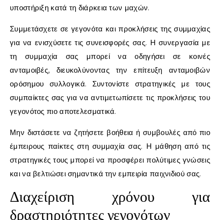
υποστήριξη κατά τη διάρκεια των μαχών.
Συμμετάσχετε σε γεγονότα και προκλήσεις της συμμαχίας
για να ενισχύσετε τις συνεισφορές σας. Η συνεργασία με
τη συμμαχία σας μπορεί να οδηγήσει σε κοινές
ανταμοιβές, διευκολύνοντας την επίτευξη ανταμοιβών
ορόσημου συλλογικά. Συντονίστε στρατηγικές με τους
συμπαίκτες σας για να αντιμετωπίσετε τις προκλήσεις του
γεγονότος πιο αποτελεσματικά.
Μην διστάσετε να ζητήσετε βοήθεια ή συμβουλές από πιο
έμπειρους παίκτες στη συμμαχία σας. Η μάθηση από τις
στρατηγικές τους μπορεί να προσφέρει πολύτιμες γνώσεις
και να βελτιώσει σημαντικά την εμπειρία παιχνιδιού σας.
Διαχείριση χρόνου για
δραστηριότητες γεγονότων