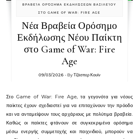
ΒΡΑΒΕΊΑ ΟΡΌΣΗΜΑ ΕΚΔΗΛΏΣΕΩΝ ΒΑΣΙΛΕΊΟΥ
ΣΤΟ GAME OF WAR: FIRE AGE
Νέα Βραβεία Ορόσημο
Εκδήλωσης Νέου Παίκτη
στο Game of War: Fire
Age
09/03/2026
- By
Τζάσπερ Κουίν
Στο Game of War: Fire Age, τα γεγονότα για νέους
παίκτες έχουν σχεδιαστεί για να επιταχύνουν την πρόοδο
και να ανταμείψουν τους αρχάριους με πολύτιμα βραβεία.
Καθώς οι παίκτες φτάνουν σε συγκεκριμένα ορόσημα
μέσω ενεργής συμμετοχής και παιχνιδιού, μπορούν να