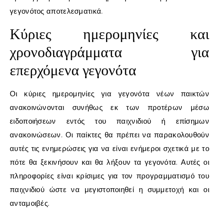
γεγονότος αποτελεσματικά.
Κύριες ημερομηνίες και
χρονοδιαγράμματα για
επερχόμενα γεγονότα
Οι κύριες ημερομηνίες για γεγονότα νέων παικτών
ανακοινώνονται συνήθως εκ των προτέρων μέσω
ειδοποιήσεων εντός του παιχνιδιού ή επίσημων
ανακοινώσεων. Οι παίκτες θα πρέπει να παρακολουθούν
αυτές τις ενημερώσεις για να είναι ενήμεροι σχετικά με το
πότε θα ξεκινήσουν και θα λήξουν τα γεγονότα. Αυτές οι
πληροφορίες είναι κρίσιμες για τον προγραμματισμό του
παιχνιδιού ώστε να μεγιστοποιηθεί η συμμετοχή και οι
ανταμοιβές.