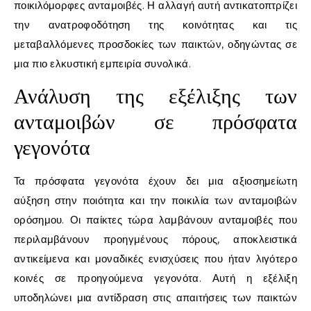
ποικιλόμορφες ανταμοιβές. Η αλλαγή αυτή αντικατοπτρίζει
την ανατροφοδότηση της κοινότητας και τις
μεταβαλλόμενες προσδοκίες των παικτών, οδηγώντας σε
μια πιο ελκυστική εμπειρία συνολικά.
Ανάλυση της εξέλιξης των
ανταμοιβών σε πρόσφατα
γεγονότα
Τα πρόσφατα γεγονότα έχουν δει μια αξιοσημείωτη
αύξηση στην ποιότητα και την ποικιλία των ανταμοιβών
ορόσημου. Οι παίκτες τώρα λαμβάνουν ανταμοιβές που
περιλαμβάνουν προηγμένους πόρους, αποκλειστικά
αντικείμενα και μοναδικές ενισχύσεις που ήταν λιγότερο
κοινές σε προηγούμενα γεγονότα. Αυτή η εξέλιξη
υποδηλώνει μια αντίδραση στις απαιτήσεις των παικτών