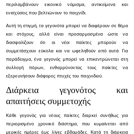
περιλαμβάνουν εικονικό νόμισμα, αντικείμενα και
ενισχύσεις που βελτιώνουν το παιχνίδι.
Αυτή τη στιγμή, τα γεγονότα μπορεί να διαφέρουν σε θέμα
και στόχους, αλλά είναι προσαρμοσμένα ώστε να
διασφαλίζουν ότι οι νέοι παίκτες μπορούν να
συμμετάσχουν εύκολα και να ωφεληθούν από αυτά. Για
παράδειγμα, ένα γεγονός μπορεί να επικεντρώνεται στη
συλλογή πόρων, ενθαρρύνοντας τους παίκτες να
εξερευνήσουν διάφορες πτυχές του παιχνιδιού.
Διάρκεια γεγονότος και
απαιτήσεις συμμετοχής
Κάθε γεγονός για νέους παίκτες διαρκεί συνήθως για
περιορισμένο χρονικό διάστημα, που κυμαίνεται από
μερικές ημέρες έως λίγες εβδομάδες. Κατά τη διάρκεια