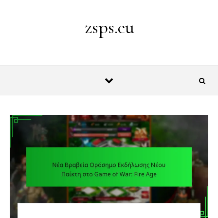
Skip to content
zsps.eu