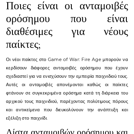
Ποιες είναι οι ανταμοιβές
ορόσημου που είναι
διαθέσιμες για νέους
παίκτες;
Οι νέοι παίκτες στο Game of War: Fire Age μπορούν να
κερδίσουν διάφορες ανταμοιβές ορόσημου που έχουν
σχεδιαστεί για να ενισχύσουν την εμπειρία παιχνιδιού τους.
Αυτές οι ανταμοιβές απονέμονται καθώς οι παίκτες
φτάνουν σε συγκεκριμένα ορόσημα κατά τη διάρκεια του
αρχικού τους παιχνιδιού, παρέχοντας πολύτιμους πόρους
και αντικείμενα που διευκολύνουν την ανάπτυξη και
εξέλιξη στο παιχνίδι.
Λίστα ανταμοιβών ορόσημου και