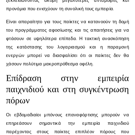
ξεκλειδώνοντας ακόμη μεγαλύτερες ανταμοιβές και
προνόμια που ενισχύουν τη συνολική τους εμπειρία.
Είναι απαραίτητο για τους παίκτες να κατανοούν τη δομή
του προγράμματος αφοσίωσης και τις απαιτήσεις για να
φτάσουν σε υψηλότερα επίπεδα. Η τακτική ανασκόπηση
της κατάστασης του λογαριασμού και η παραμονή
ενεργών μπορεί να διασφαλίσει ότι οι παίκτες δεν θα
χάσουν πολύτιμα μακροπρόθεσμα οφέλη.
Επίδραση στην εμπειρία
παιχνιδιού και στη συγκέντρωση
πόρων
Οι εβδομαδιαίοι μπόνους επαναφόρτισης μπορούν να
επηρεάσουν σημαντικά την εμπειρία παιχνιδιού
παρέχοντας στους παίκτες επιπλέον πόρους που