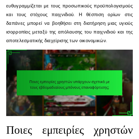
ευθυγραμμίζεται με τους προσωπικούς προϋπολογισμούς
και τους στόχους παιχνιδιού. Η θέσπιση ορίων στις
δαπάνες μπορεί να βοηθήσει στη διατήρηση μιας υγιούς
ισορροπίας μεταξύ της απόλαυσης του παιχνιδιού και της
αποτελεσματικής διαχείρισης των οικονομικών.
Ποιες εμπειρίες χρηστών