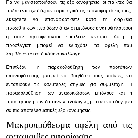
Για να μεγιστοποιήσουν τις εξοικονομήσεις, οι παίκτες θα
πρέπει να σχεδιάζουν στρατηγικά τις επαναφορτίσεις τους.
Σκεφτείτε να επαναφορτίσετε κατά τη διάρκεια
προωθητικών περιόδων όταν οι μπόνους είναι υψηλότεροι
ή όταν προσφέρονται επιπλέον κίνητρα. Αυτή η
προσέγγιση μπορεί να ενισχύσει τα οφέλη που
λαμβάνονται από κάθε συναλλαγή.
Επιπλέον, η παρακολούθηση των προτύπων
επαναφόρτισης μπορεί να βοηθήσει τους παίκτες να
εντοπίσουν τις καλύτερες στιγμές για συμμετοχή. Η
παρακολούθηση των ανακοινώσεων μπόνους και η
προσαρμογή των δαπανών αναλόγως μπορεί να οδηγήσει
σε πιο αποτελεσματικές εξοικονομήσεις.
Μακροπρόθεσμα οφέλη από τις
ανταμοιβές αφοσίωσης